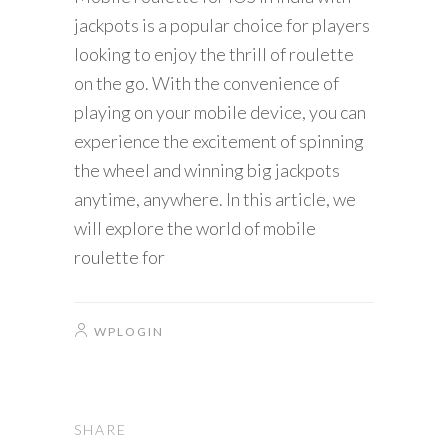
jackpots is a popular choice for players
looking to enjoy the thrill of roulette
on the go. With the convenience of
playing on your mobile device, you can
experience the excitement of spinning
the wheel and winning big jackpots
anytime, anywhere. In this article, we
will explore the world of mobile
roulette for
WPLOGIN
SHARE