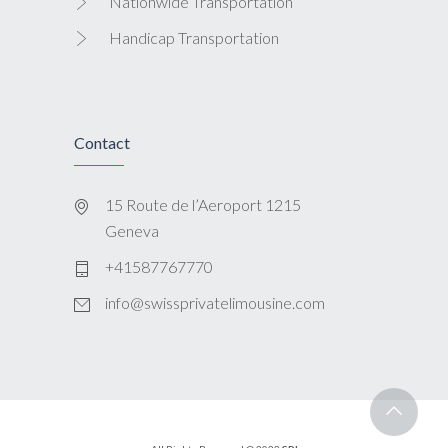
15 Route de l’Aeroport 1215
Geneva
+41587767770
info@swissprivatelimousine.com
All Rights Reserved @ 2022
SPI