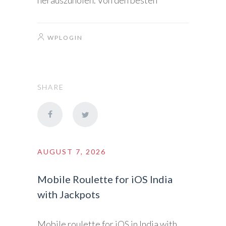
herauszuholen. Von den besten
WPLOGIN
SHARE
AUGUST 7, 2026
Mobile Roulette for iOS India
with Jackpots
Mobile roulette for iOS in India with