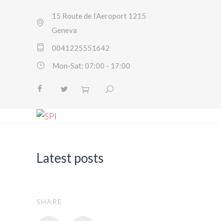
15 Route de l’Aeroport 1215
Geneva
0041225551642
Mon-Sat: 07:00 - 17:00
Latest posts
SHARE