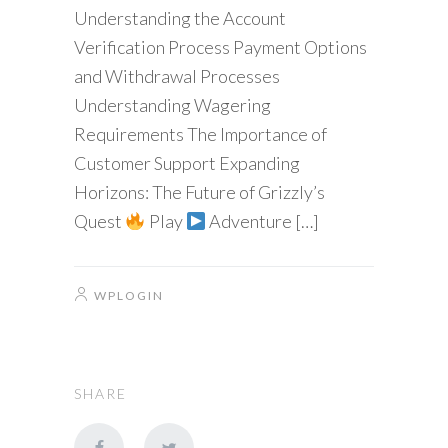
Understanding the Account
Verification Process Payment Options
and Withdrawal Processes
Understanding Wagering
Requirements The Importance of
Customer Support Expanding
Horizons: The Future of Grizzly’s
Quest
Play
Adventure […]
WPLOGIN
SHARE