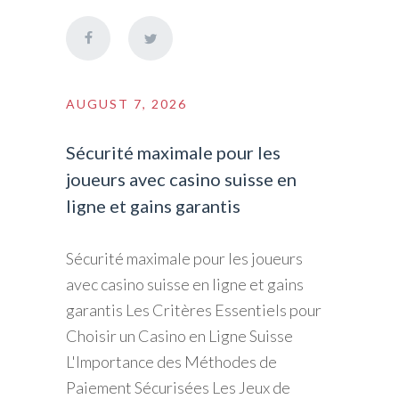
AUGUST 7, 2026
Sécurité maximale pour les
joueurs avec casino suisse en
ligne et gains garantis
Sécurité maximale pour les joueurs
avec casino suisse en ligne et gains
garantis Les Critères Essentiels pour
Choisir un Casino en Ligne Suisse
L'Importance des Méthodes de
Paiement Sécurisées Les Jeux de