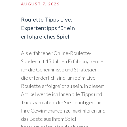
AUGUST 7, 2026
Roulette Tipps Live:
Expertentipps für ein
erfolgreiches Spiel
Als erfahrener Online-Roulette-
Spieler mit 15 Jahren Erfahrung kenne
ich die Geheimnisse und Strategien,
die erforderlich sind, um beim Live-
Roulette erfolgreich zu sein. In diesem
Artikel werde ich Ihnen alle Tipps und
Tricks verraten, die Sie benötigen, um
Ihre Gewinnchancen zu maximieren und
das Beste aus Ihrem Spiel