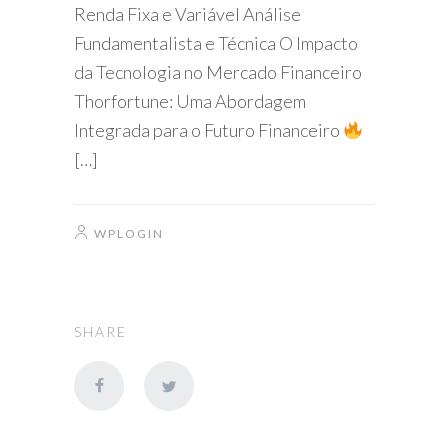
Renda Fixa e Variável Análise
Fundamentalista e Técnica O Impacto
da Tecnologia no Mercado Financeiro
Thorfortune: Uma Abordagem
Integrada para o Futuro Financeiro
[…]
WPLOGIN
SHARE