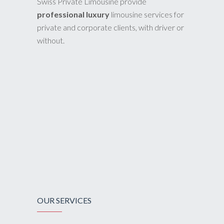
Swiss Private Limousine provide
professional luxury
limousine services for
private and corporate clients, with driver or
without.
OUR SERVICES