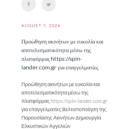
AUGUST 7, 2026
Προώθηση ακινήτων με ευκολία και
αποτελεσματικότητα μέσω της
πλατφόρμας https://spin-
lander.com.gr για επαγγελματίες
Προώθηση ακινήτων με ευκολία και
αποτελεσματικότητα μέσω της
πλατφόρμας https://spin-lander.com.gr
για επαγγελματίες Βελτιστοποίηση της
Παρουσίασης Ακινήτων Δημιουργία
Ελκυστικών Αγγελιών