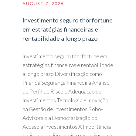
AUGUST 7, 2026
Investimento seguro thorfortune
em estratégias financeiras e
rentabilidade a longo prazo
Investimento seguro thorfortune em
estratégias financeiras e rentabilidade
a longo prazo Diversificação como
Pilar da Segurança Financeira Análise
de Perfil de Risco e Adequação de
Investimentos Tecnologia e Inovação
na Gestão de Investimentos Robo-
Advisors e a Democratização do
Acesso a Investimentos A Importância
da Educação Financeira para o Sucesso