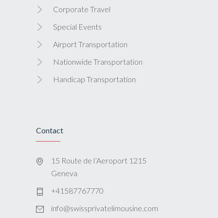
Corporate Travel
Special Events
Airport Transportation
Nationwide Transportation
Handicap Transportation
Contact
15 Route de l’Aeroport 1215
Geneva
+41587767770
info@swissprivatelimousine.com