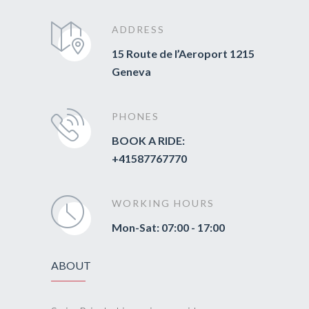
ADDRESS
15 Route de l’Aeroport 1215
Geneva
PHONES
BOOK A RIDE:
+41587767770
WORKING HOURS
Mon-Sat: 07:00 - 17:00
ABOUT