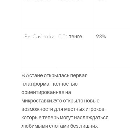
BetCasino.kz
0,01 тенге
93%
В Астане открылась первая
платформа, полностью
ориентированная на
микроставки.Это открыло новые
возможности для местных игроков,
которые теперь могут наслаждаться
любимыми слотами без лишних