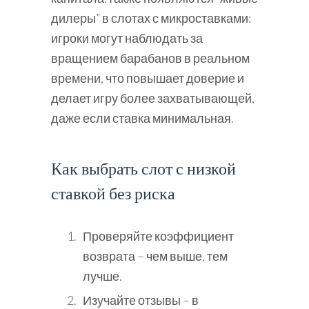
дилеры” в слотах с микроставками:
игроки могут наблюдать за
вращением барабанов в реальном
времени, что повышает доверие и
делает игру более захватывающей,
даже если ставка минимальная.
Как выбрать слот с низкой
ставкой без риска
Проверяйте коэффициент
возврата – чем выше, тем
лучше.
Изучайте отзывы – в