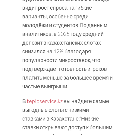
видит рост спроса на гибкие
варианты, особенно среди
молодёжи и студентов.По данным
аналитиков, в 2025 году средний
депозит в казахстанских слотах
снизился на 12% благодаря
популярности микроставок, что
подтверждает готовность игроков
платить меньше за большее время и
частые выигрыши.
В
teploservice.kz
вы найдете самые
выгодные слоты с низкими
ставками в Казахстане.”Низкие
ставки открывают доступ к большим