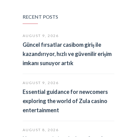
RECENT POSTS
AUGUST 9, 2026
Güncel fırsatlar casibom giriş ile
kazandırıyor, hızlı ve güvenilir erişim
imkanı sunuyor artık
AUGUST 9, 2026
Essential guidance for newcomers
exploring the world of Zula casino
entertainment
AUGUST 8, 2026