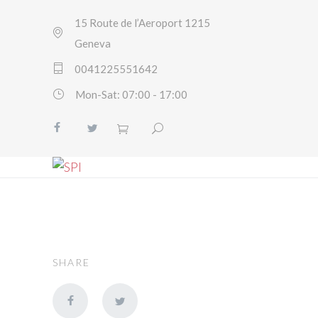
15 Route de l’Aeroport 1215
Geneva
0041225551642
Mon-Sat: 07:00 - 17:00
SHARE