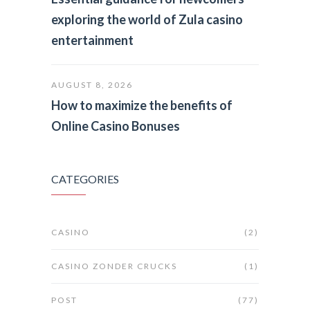
exploring the world of Zula casino
entertainment
AUGUST 8, 2026
How to maximize the benefits of
Online Casino Bonuses
CATEGORIES
CASINO
(2)
CASINO ZONDER CRUCKS
(1)
POST
(77)