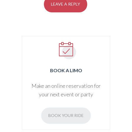
BOOK A LIMO
Make an online reservation for
your next event or party
BOOK YOUR RIDE