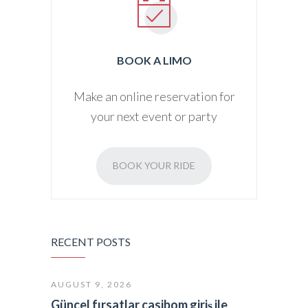
BOOK A LIMO
Make an online reservation for
your next event or party
BOOK YOUR RIDE
RECENT POSTS
AUGUST 9, 2026
Güncel fırsatlar casibom giriş ile