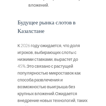
вложений.
Будущее рынка слотов в
Казахстане
К 2026 году ожидается, что доля
игроков, выбирающих слоты с
низкими ставками, вырастет до
45%.Это связано с растущей
популярностью микроставок как
способа развлечения и
возможностью выигрыша без
крупных вложений.Ожидается
внедрение новых технологий, таких