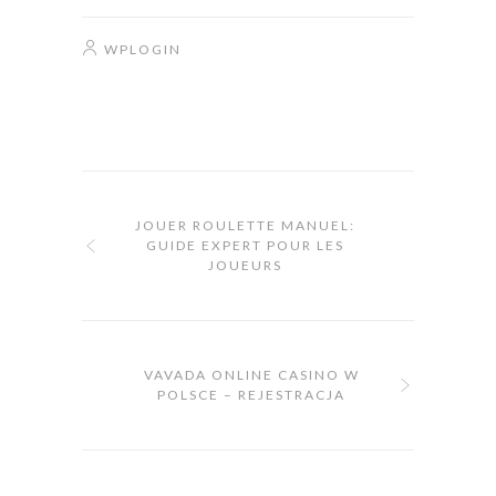
WPLOGIN
JOUER ROULETTE MANUEL:
GUIDE EXPERT POUR LES
JOUEURS
VAVADA ONLINE CASINO W
POLSCE – REJESTRACJA