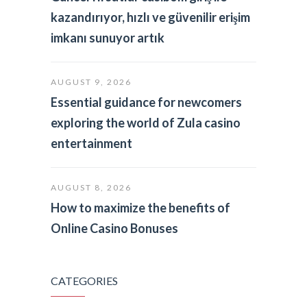
kazandırıyor, hızlı ve güvenilir erişim
imkanı sunuyor artık
AUGUST 9, 2026
Essential guidance for newcomers
exploring the world of Zula casino
entertainment
AUGUST 8, 2026
How to maximize the benefits of
Online Casino Bonuses
CATEGORIES