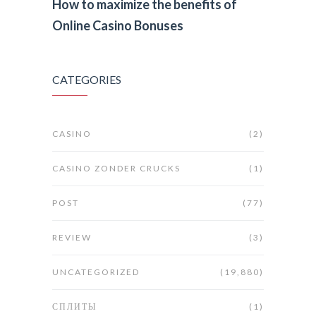
How to maximize the benefits of
Online Casino Bonuses
CATEGORIES
CASINO
(2)
CASINO ZONDER CRUCKS
(1)
POST
(77)
REVIEW
(3)
UNCATEGORIZED
(19,880)
СПЛИТЫ
(1)