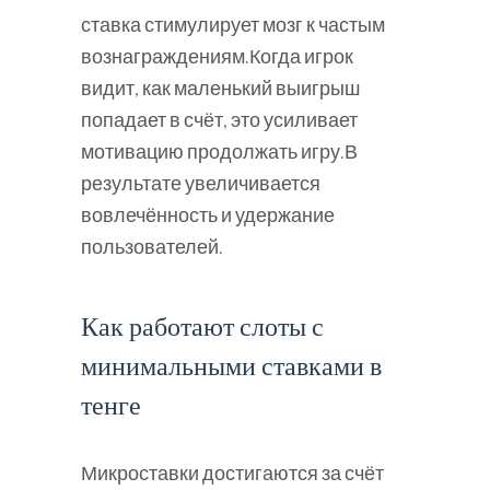
ставка стимулирует мозг к частым
вознаграждениям.Когда игрок
видит, как маленький выигрыш
попадает в счёт, это усиливает
мотивацию продолжать игру.В
результате увеличивается
вовлечённость и удержание
пользователей.
Как работают слоты с
минимальными ставками в
тенге
Микроставки достигаются за счёт